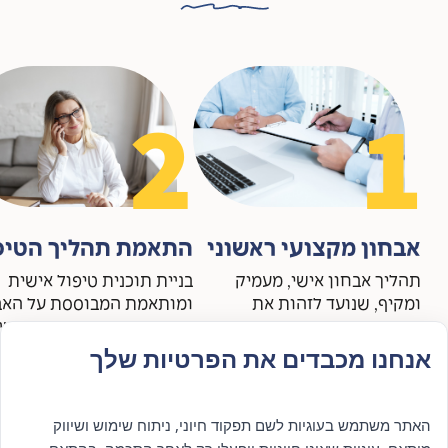
2
1
אבחון מקצועי ראשוני
התאמת תהליך הטיפ
תהליך אבחון אישי, מעמיק
בניית תוכנית טיפול אישית
ומקיף, שנועד לזהות את
ומותאמת המבוססת על האב
הצרכים, הקשיים והאתגרים
הראשוני, על הצרכים האישי
שאיתם את/ה מתמודד/ת.
והמטרות שברצונך להשיג.
אנחנו מכבדים את הפרטיות שלך
התהליך כולל שיחה עם
התהליך כולל התאמת סוג
איש/אשת מקצוע, סקירת
המענה ושילובו במסגרת תו
ההיסטוריה האישית והרפואית
וממוקדת.
האתר משתמש בעוגיות לשם תפקוד חיוני, ניתוח שימוש ושיווק
והערכת המצב הנוכחי. מטרת