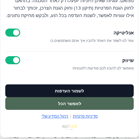
מותאם. עוגיות שאינן חיוניות יופעלו רק לאחר הסכמה. בהתאם
האבחון היא להבין לעומק את
לחוק הגנת הפרטיות (תיקון 13) וחוק הגנת הצרכן, זכותך לבחור
האתגרים ולהציע תוכנית טיפול
אילו עוגיות לאפשר, לשנות העדפה בכל רגע, ולבקש מחיקת נתונים.
מותאמת אישית, הכוללת
המלצות על דרכי הטיפול
אנליטיקה
המתאימות ביותר עבורך.
עוזר לנו לשפר את האתר ולהבין איך אתם משתמשים בו
שיווק
מאפשר לנו להציג לכם מודעות רלוונטיות
לשמור העדפות
לא בטוח/ה מה עובר עליך?
לאפשר הכל
מדיניות פרטיות
|
ניהול המידע שלי
אנחנו כאן לעזור לך להבין, לטפל וללוות אותך
תרגיש/י בנוח לפנות אלינו עם כל שאלה, גם אם זה קצת