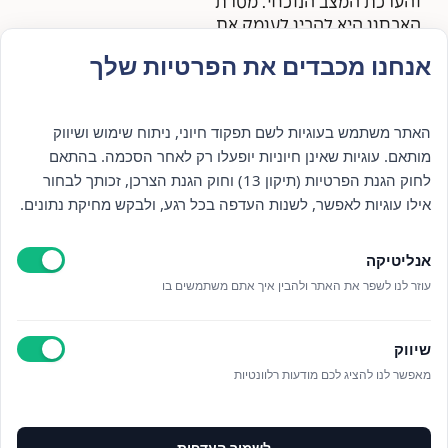
והערכת המצב הנוכחי. מטרת
האבחון היא להבין לעומק את
האתגרים ולהציע תוכנית טיפול
אנחנו מכבדים את הפרטיות שלך
מותאמת אישית, הכוללת
המלצות על דרכי הטיפול
המתאימות ביותר עבורך.
האתר משתמש בעוגיות לשם תפקוד חיוני, ניתוח שימוש ושיווק
מותאם. עוגיות שאינן חיוניות יופעלו רק לאחר הסכמה. בהתאם
לחוק הגנת הפרטיות (תיקון 13) וחוק הגנת הצרכן, זכותך לבחור
אילו עוגיות לאפשר, לשנות העדפה בכל רגע, ולבקש מחיקת נתונים.
אנליטיקה
עוזר לנו לשפר את האתר ולהבין איך אתם משתמשים בו
לא בטוח/ה מה עובר עליך?
שיווק
מאפשר לנו להציג לכם מודעות רלוונטיות
אנחנו כאן לעזור לך להבין, לטפל וללוות אותך
לשמור העדפות