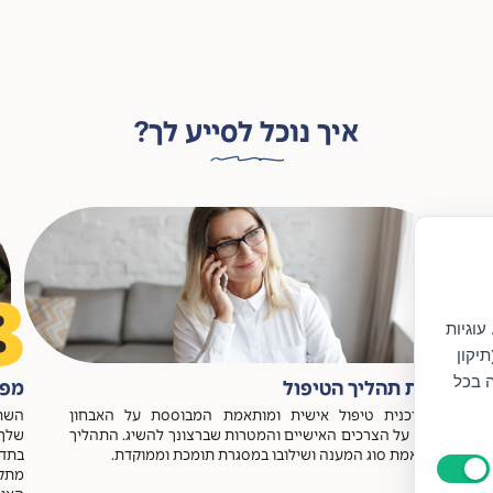
איך נוכל לסייע לך?
3
2
עוגיות
יקון
ה בכל
התאמת תהליך הטיפול
מפג
בניית תוכנית טיפול אישית ומותאמת המבוססת על האבחון
השתת
הראשוני, על הצרכים האישיים והמטרות שברצונך להשיג. התהליך
שלך,
כולל התאמת סוג המענה ושילובו במסגרת תומכת וממוקדת.
בתדי
מתקי