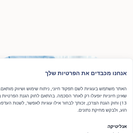
אנחנו מכבדים את הפרטיות שלך
1
האתר משתמש בעוגיות לשם תפקוד חיוני, ניתוח שימוש ושיווק מותאם. 
שאינן חיוניות יופעלו רק לאחר הסכמה. בהתאם לחוק הגנת הפרטיות (ת
13) וחוק הגנת הצרכן, זכותך לבחור אילו עוגיות לאפשר, לשנות העדפ
אבחון מקצועי ראשוני
רגע, ולבקש מחיקת נתונים.
תהליך אבחון אישי, מעמיק ומקיף, שנועד לזהות את הצרכים,
הקשיים והאתגרים שאיתם את/ה מתמודד/ת. התהליך כולל שיחה
עם איש/אשת מקצוע, סקירת ההיסטוריה האישית והרפואית
אנליטיקה
והערכת המצב הנוכחי. מטרת האבחון היא להבין לעומק את