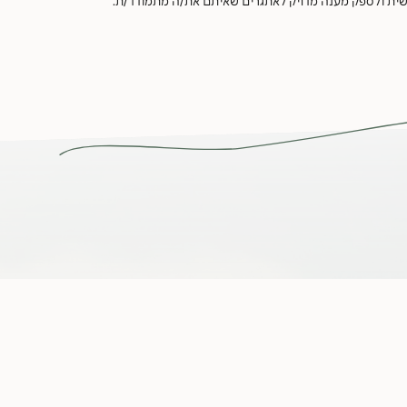
ית ולספק מענה מדויק לאתגרים שאיתם את/ה מתמודד/ת.