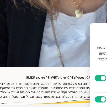
עוגיות
יקון
ה בכל
גרים. ניסיון רחב בטיפול בפוסט-טראומה, התמכרויות, דיכאון, חרדה ומשברי חי
PTSD) במרפאה ייעודית של צה"ל. מטפלת באנשים המתמודדים עם התמכרות- מטפלת ומלווה תהליכי
ודינמי, המשלב בהתאם לצורך והרצון כלים כמו EMDR, טיפול בחשיפה ממוקדת (PE), מיינדפולנס ועוד. א
בטוח להתבוננות, חקירה, קבלה וצמיחה מתוך משבר ובכלל ובכך מצליח להביא לשי