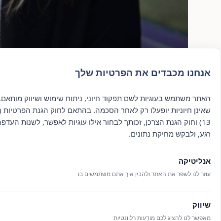
אנחנו מכבדים את הפרטיות שלך
האתר משתמש בעוגיות לשם תפקוד חיוני, ניתוח שימוש ושיווק מותאם. 
שאינן חיוניות יופעלו רק לאחר הסכמה. בהתאם לחוק הגנת הפרטיות (ת
13) וחוק הגנת הצרכן, זכותך לבחור אילו עוגיות לאפשר, לשנות העדפ
רגע, ולבקש מחיקת נתונים.
מעיין וולפשטט מאור
אנליטיקה
מטפלת בעלת תואר שני (M.A) בעבודה סוציאלית, מתמחה בטראומה והתמכרויות ICA, מטפלת CPT, שיטת PE, WET ושיטת EMDR.
עובדת סוציאלית קלינית בעלת תואר ראשון ושני, מתמחה בטיפול במבו
עוזר לנו לשפר את האתר ולהבין איך אתם משתמשים בו
ואנשי מילואים עם פוסט טראומה (
משברים ואירועים מורכבים. אני מאמינה שטיפול משמעותי מאפשר מקום 
שיווק
מאפשר לנו להציג לכם מודעות רלוונטיות