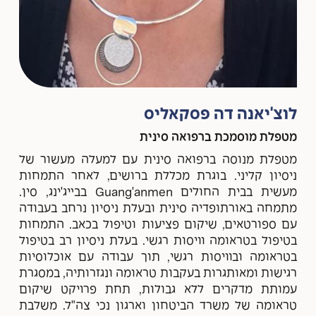
לוצ'יאנה דה פסקאליס
מטפלת מוסמכת ברפואה סינית
מטפלת מנוסה ברפואה סינית עם למעלה מעשור של
ניסיון קליני. בוגרת מכללת ברושים, לאחר התמחות
מעשית בבית החולים Guang'anmen בבייג'ינג, סין.
מתמחה באורתופדיה סינית ובעלת ניסיון נרחב בעבודה
עם ספורטאים, שיקום פציעות וטיפול בכאב. התמחות
בטיפול בטראומה וויסות רגשי. בעלת ניסיון רב בטיפול
בטראומה ובוויסות רגשי, תוך עבודה עם אוכלוסיות
רגישות ומאותגרות בעקבות טראומה ונגזרותיה, במסגרת
עמותת מדקרים ללא גבולות, תחת פרויקט שיקום
טראומה של משרד הביטחון וארגון נכי צה"ל. משלבת