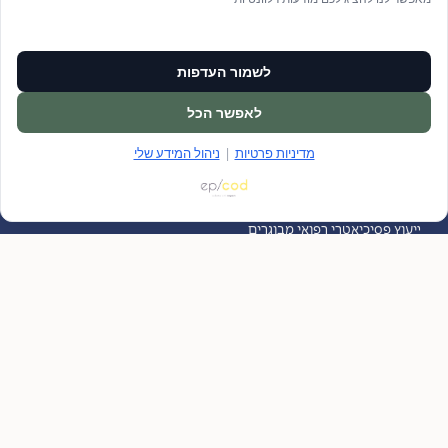
שאלות ותשובות
יצירת קשר
בואו לעבוד איתנו
מאמרים
לשמור העדפות
הצהרת נגישות
מדיניות פרטיות
לאפשר הכל
ניהול מידע אישי
מדיניות פרטיות
|
ניהול המידע שלי
ניהול עוגיות
סוגי טיפולים
ייעוץ פסיכיאטרי רפואי מבוגרים
הערכה וחוות דעת פסיכיאטרית רב מקצועית
חוות דעת פסיכיאטרית
אבחון וייעוץ פסיכיאטרי רב מקצועי
פסיכותרפיה דינאמית
טיפול ממוקד טראומה – EMDR
טיפול קוגניטיבי התנהגותי CBT
ריפוי בעיסוק
יוגה תרפיה
טיפול וייעוץ משפחתי
הדרכת הורים