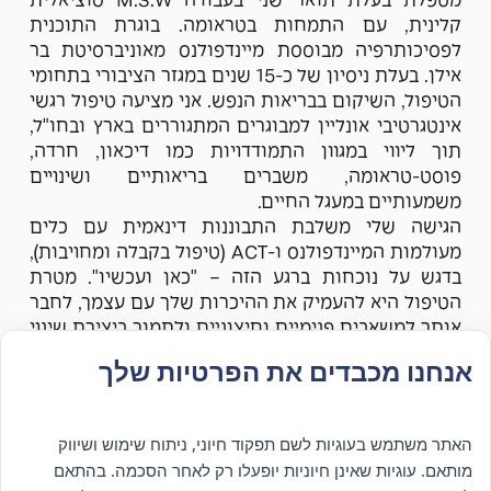
מטפלת בעלת תואר שני בעבודה M.S.W סוציאלית
קלינית, עם התמחות בטראומה. בוגרת התוכנית
לפסיכותרפיה מבוססת מיינדפולנס מאוניברסיטת בר
אילן. בעלת ניסיון של כ-15 שנים במגזר הציבורי בתחומי
הטיפול, השיקום בבריאות הנפש. אני מציעה טיפול רגשי
אינטגרטיבי אונליין למבוגרים המתגוררים בארץ ובחו"ל,
תוך ליווי במגוון התמודדויות כמו דיכאון, חרדה,
פוסט-טראומה, משברים בריאותיים ושינויים
משמעותיים במעגל החיים.
הגישה שלי משלבת התבוננות דינאמית עם כלים
מעולמות המיינדפולנס ו-ACT (טיפול בקבלה ומחויבות),
בדגש על נוכחות ברגע הזה – "כאן ועכשיו". מטרת
הטיפול היא להעמיק את ההיכרות שלך עם עצמך, לחבר
אותך למשאבים פנימיים וחיצוניים ולתמוך ביצירת שינוי
מיטיב ובהירות רגשית. אני פועלת מתוך מרחב טיפולי
אנחנו מכבדים את הפרטיות שלך
בטוח, קשוב ולא שיפוטי – מקום שמאפשר הקשבה
עמוקה לגוף ולנפש, חמלה עצמית והתקדמות בקצב
שנכון לך."
האתר משתמש בעוגיות לשם תפקוד חיוני, ניתוח שימוש ושיווק
מותאם. עוגיות שאינן חיוניות יופעלו רק לאחר הסכמה. בהתאם