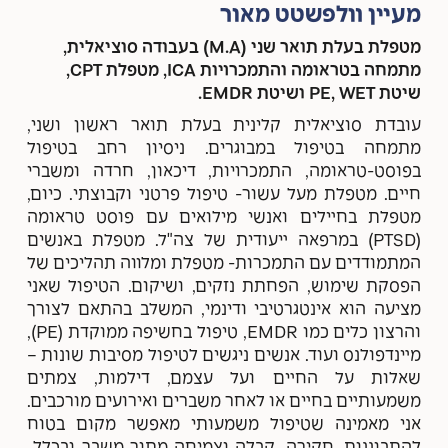
מעיין וולפשטט מאור
מטפלת בעלת תואר שני (M.A) בעבודה סוציאלית,
מתמחה בטראומה והתמכרויות ICA, מטפלת CPT,
שיטת PE, WET ושיטת EMDR.
עובדת סוציאלית קלינית בעלת תואר ראשון ושני,
מתמחה בטיפול במבוגרים. ניסיון רחב בטיפול
בפוסט-טראומה, התמכרויות, דיכאון, חרדה ומשברי
חיים. מטפלת מעל עשור- טיפול פרטני וקבוצתי. כיום,
מטפלת בחיילים ואנשי מילואים עם פוסט טראומה
(PTSD) במרפאה ייעודית של צה"ל. מטפלת באנשים
המתמודדים עם התמכרות- מטפלת ומלווה תהליכים של
הפסקת שימוש, הפחתת נזקים, ושיקום. הטיפול שאני
מציעה הוא אינטגרטיבי ודינמי, המשלב בהתאם לצורך
והרצון כלים כמו EMDR, טיפול בחשיפה ממוקדת (PE),
מיינדפולנס ועוד. אנשים ניגשים לטיפול מסיבות שונות –
שאלות על החיים ועל עצמם, דילמות, צמתים
משמעותיים בחיים או לאחר משברים ואירועים מורכבים.
אני מאמינה שטיפול משמעותי מאפשר מקום בטוח