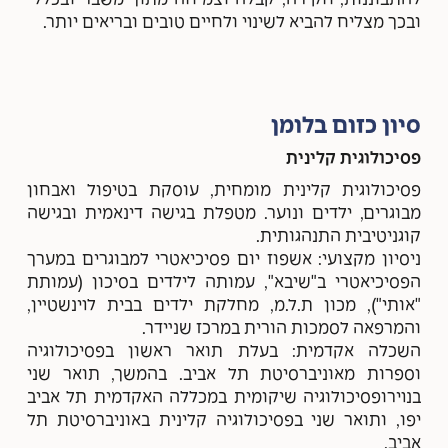
להתבוננות, חקירה, קבלה וצמיחה מתוך משבר ובכלל
ובכך מצליח להביא לשינוי ולחיים טובים ובריאים יותר.
סיון כזום בלומן
פסיכולוגית קלינית
פסיכולוגית קלינית מומחית, עוסקת בטיפול ואבחון
מבוגרים, ילדים ונוער. מטפלת בגישה דינאמית ובגישה
קוגניטיבית התנהגותית.
ניסיון מקצועי: אשפוז יום פסיכיאטרי למבוגרים במערך
הפסיכיאטרי ב"שיבא", עמותה לילדים בסיכון (עמותת
"אותי"), מכון ת.ל.מ, מחלקת ילדים בבית לוינשטיין,
והמרפאה לסמכות הורית במרכז שניידר.
השכלה אקדמית: בעלת תואר ראשון בפסיכולוגיה
וספרות מאוניברסיטת תל אביב. בהמשך, תואר שני
בנוירופסיכולוגיה שיקומית במכללה האקדמית תל אביב
יפו, ותואר שני בפסיכולוגיה קלינית באוניברסיטת תל
אביב.