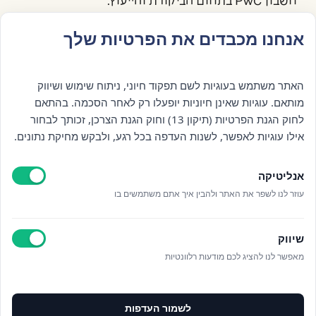
חשבון PwC בתחום הביקורת והייעוץ.
אנחנו מכבדים את הפרטיות שלך
פרטי: תרצה שרייבמן
יועצת משפטית של מרכז בריאות וחוסן "ציפור נפש"
בוגרת תואר בעבודה סוציאלית, תואר שני במחשבים
האתר משתמש בעוגיות לשם תפקוד חיוני, ניתוח שימוש ושיווק
ותקשורת בחינוך ובעלת השכלה משפטית. כיום מנהלת
מותאם. עוגיות שאינן חיוניות יופעלו רק לאחר הסכמה. בהתאם
משרד עורכי דין ומשמשת כמגשרת מוסמכת. משלבת
לחוק הגנת הפרטיות (תיקון 13) וחוק הגנת הצרכן, זכותך לבחור
ידע רב-תחומי וניסיון מעשי בליווי, הבנה ויישוב
אילו עוגיות לאפשר, לשנות העדפה בכל רגע, ולבקש מחיקת נתונים.
קונפליקטים – מתוך ראייה הוליסטית של צרכי האדם
והמערכת סביבו.
אנליטיקה
עוזר לנו לשפר את האתר ולהבין איך אתם משתמשים בו
שיווק
מאפשר לנו להציג לכם מודעות רלוונטיות
לשמור העדפות